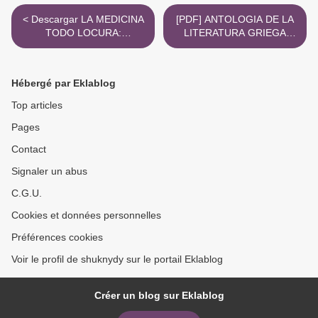
< Descargar LA MEDICINA
[PDF] ANTOLOGIA DE LA
TODO LOCURA:
LITERATURA GRIEGA
ANECDOTAS DE MEDICOS
(SIGLOS VIII A.C. - IV D.C.)
Y ENFERMERAS PARA
descargar gratis >
CURARTE DE RISA
Hébergé par Eklablog
ELISABETH G. IBORRA
Gratis - EPUB, PDF y MOBI
Top articles
Pages
Contact
Signaler un abus
C.G.U.
Cookies et données personnelles
Préférences cookies
Voir le profil de shuknydy sur le portail Eklablog
Créer un blog sur Eklablog