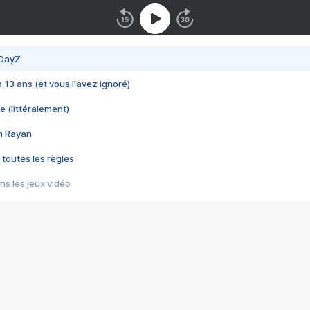
 DayZ
 a 13 ans (et vous l'avez ignoré)
e (littéralement)
im Rayan
 toutes les règles
s les jeux vidéo
us choquant de Rockstar ? - Le scandale BULLY
e plus moche de Steam
du RÊVE tourne au CAUCHEMAR
pendant 8 heures
it… à tort